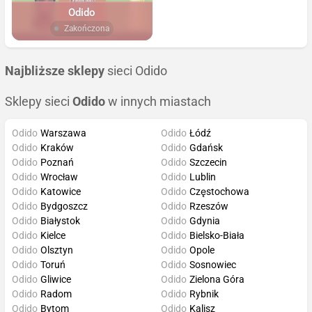
Odido
Zakończona
Najbliższe sklepy
sieci Odido
Sklepy sieci
Odido
w innych miastach
Odido
Warszawa
Odido
Łódź
Odido
Kraków
Odido
Gdańsk
Odido
Poznań
Odido
Szczecin
Odido
Wrocław
Odido
Lublin
Odido
Katowice
Odido
Częstochowa
Odido
Bydgoszcz
Odido
Rzeszów
Odido
Białystok
Odido
Gdynia
Odido
Kielce
Odido
Bielsko-Biała
Odido
Olsztyn
Odido
Opole
Odido
Toruń
Odido
Sosnowiec
Odido
Gliwice
Odido
Zielona Góra
Odido
Radom
Odido
Rybnik
Odido
Bytom
Odido
Kalisz