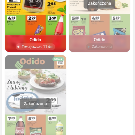
Odido
Odido
Trwa jeszcze 11 dni
Zakończona
NOWA