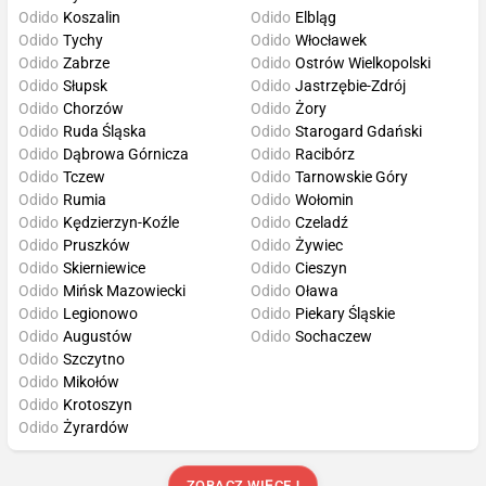
Odido
Koszalin
Odido
Elbląg
Odido
Tychy
Odido
Włocławek
Odido
Zabrze
Odido
Ostrów Wielkopolski
Odido
Słupsk
Odido
Jastrzębie-Zdrój
Odido
Chorzów
Odido
Żory
Odido
Ruda Śląska
Odido
Starogard Gdański
Odido
Dąbrowa Górnicza
Odido
Racibórz
Odido
Tczew
Odido
Tarnowskie Góry
Odido
Rumia
Odido
Wołomin
Odido
Kędzierzyn-Koźle
Odido
Czeladź
Odido
Pruszków
Odido
Żywiec
Odido
Skierniewice
Odido
Cieszyn
Odido
Mińsk Mazowiecki
Odido
Oława
Odido
Legionowo
Odido
Piekary Śląskie
Odido
Augustów
Odido
Sochaczew
Odido
Szczytno
Odido
Mikołów
Odido
Krotoszyn
Odido
Żyrardów
ZOBACZ WIĘCEJ