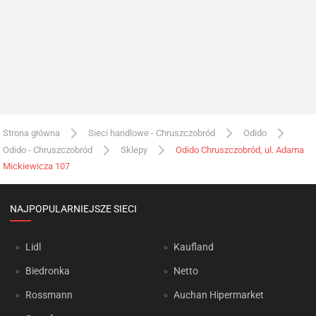
Strona główna
Sieci handlowe - Chruszczobród
Odido
Odido - Chruszczobród
Sklepy
Odido Chruszczobród, ul. Adama
Mickiewicza 107
NAJPOPULARNIEJSZE SIECI
Lidl
Kaufland
Biedronka
Netto
Rossmann
Auchan Hipermarket