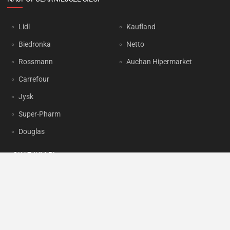
Lidl
Kaufland
Biedronka
Netto
Rossmann
Auchan Hipermarket
Carrefour
Jysk
Super-Pharm
Douglas
OKAZJUM.PL
Kontakt
Reklama
Prywatność
Korzystanie z portalu oznacza akceptację
Regulaminu
oraz
Polityki
prywatności
.
Ustawienia preferencji
.