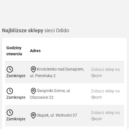
Najbliższe sklepy
sieci Odido
Godziny
Adres
otwarcia
Krościenko nad Dunajcem,
Zobacz sklep na
mapie
Zamknięte
ul. Pienińska 2
Świątniki Górne, ul.
Zobacz sklep na
mapie
Zamknięte
Olszowice 22
Zobacz sklep na
Słupsk, ul. Wolności 37
mapie
Zamknięte