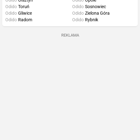
Odido
Olsztyn
Odido
Opole
Odido
Toruń
Odido
Sosnowiec
Odido
Gliwice
Odido
Zielona Góra
Odido
Radom
Odido
Rybnik
REKLAMA