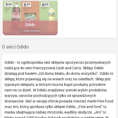
Odido
Zakończona
O sieci Odido
Odido - to ogólnopolska sieć sklepów spożywczo-przemysłowych
należąca do sieci franczyzowej Cash and Carry. Sklepy Odido
działają pod hasłem „Od domu blisko, do domu wszystko”. Odido to
sklepy, które pojawiają się na wsiach oraz na osiedlach. Sklep jest
typowym sklepem, w którym można kupić produkty potrzebne
nam na co dzień. W Odido znajdziesz szeroki wybór produktów,
warzyw, owoców pochodzących tylko od sprawdzonych
dostawców. Sieć w swojej ofercie posiada również marki Fine Food
oraz Aro, którą spotkasz tylko sklepie Odido. „Fine and food” to
marka obejmująca nabiał, mrożonki, wędliny słodycze. „Aro” to
blisko ponad 1000 bardzo dobrych produktów w niskiej cenie. W