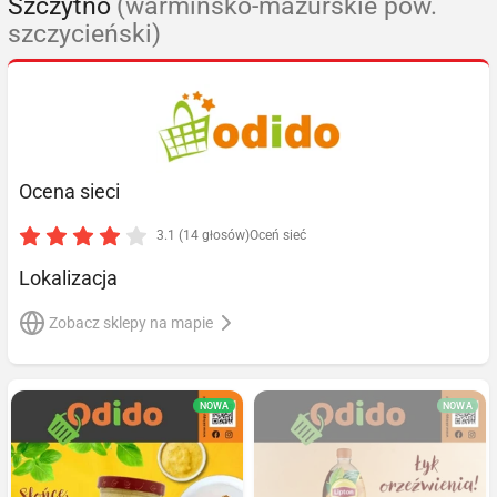
Szczytno
(warmińsko-mazurskie pow.
szczycieński)
Ocena sieci
3.1 (14 głosów)
Oceń sieć
Lokalizacja
Zobacz sklepy na mapie
NOWA
NOWA