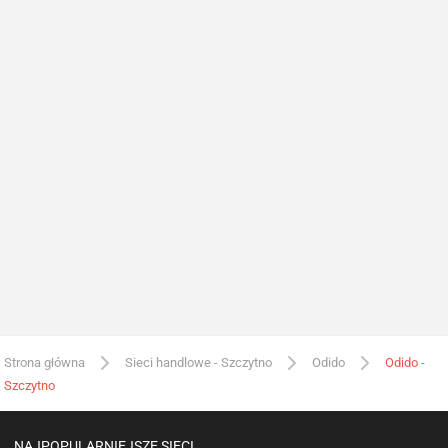
Strona główna
Sieci handlowe - Szczytno
Odido
Odido -
Szczytno
NAJPOPULARNIEJSZE SIECI