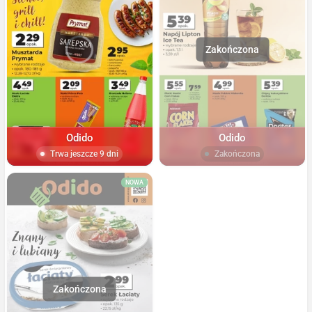
Odido
Odido
Trwa jeszcze 9 dni
Zakończona
NOWA