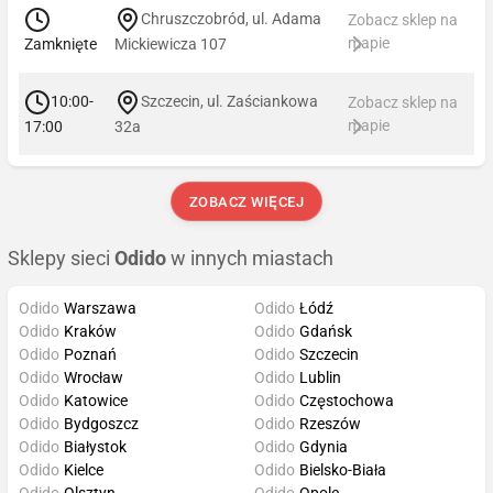
Chruszczobród, ul. Adama
Zobacz sklep na
mapie
Zamknięte
Mickiewicza 107
10:00-
Szczecin, ul. Zaściankowa
Zobacz sklep na
mapie
17:00
32a
ZOBACZ WIĘCEJ
Sklepy sieci
Odido
w innych miastach
Odido
Warszawa
Odido
Łódź
Odido
Kraków
Odido
Gdańsk
Odido
Poznań
Odido
Szczecin
Odido
Wrocław
Odido
Lublin
Odido
Katowice
Odido
Częstochowa
Odido
Bydgoszcz
Odido
Rzeszów
Odido
Białystok
Odido
Gdynia
Odido
Kielce
Odido
Bielsko-Biała