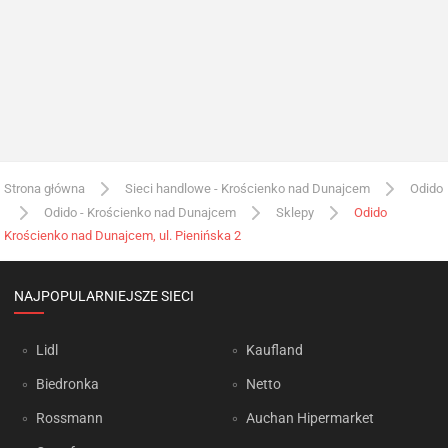
Strona główna
Sieci handlowe - Krościenko nad Dunajcem
Odido
Odido - Krościenko nad Dunajcem
Sklepy
Odido
Krościenko nad Dunajcem, ul. Pienińska 2
NAJPOPULARNIEJSZE SIECI
Lidl
Kaufland
Biedronka
Netto
Rossmann
Auchan Hipermarket