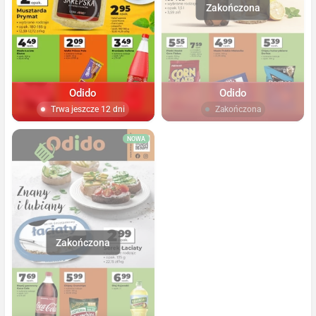
Odido
Odido
Trwa jeszcze 12 dni
Zakończona
NOWA