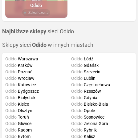
Odido
Zakończona
Najbliższe sklepy
sieci Odido
Sklepy sieci
Odido
w innych miastach
Odido
Warszawa
Odido
Łódź
Odido
Kraków
Odido
Gdańsk
Odido
Poznań
Odido
Szczecin
Odido
Wrocław
Odido
Lublin
Odido
Katowice
Odido
Częstochowa
Odido
Bydgoszcz
Odido
Rzeszów
Odido
Białystok
Odido
Gdynia
Odido
Kielce
Odido
Bielsko-Biała
Odido
Olsztyn
Odido
Opole
Odido
Toruń
Odido
Sosnowiec
Odido
Gliwice
Odido
Zielona Góra
Odido
Radom
Odido
Rybnik
Odido
Bytom
Odido
Kalisz