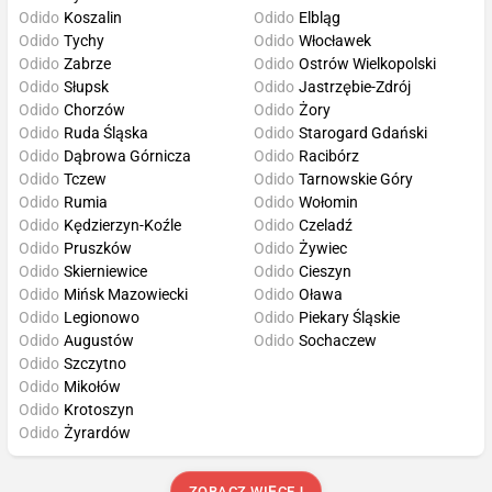
Odido
Koszalin
Odido
Elbląg
Odido
Tychy
Odido
Włocławek
Odido
Zabrze
Odido
Ostrów Wielkopolski
Odido
Słupsk
Odido
Jastrzębie-Zdrój
Odido
Chorzów
Odido
Żory
Odido
Ruda Śląska
Odido
Starogard Gdański
Odido
Dąbrowa Górnicza
Odido
Racibórz
Odido
Tczew
Odido
Tarnowskie Góry
Odido
Rumia
Odido
Wołomin
Odido
Kędzierzyn-Koźle
Odido
Czeladź
Odido
Pruszków
Odido
Żywiec
Odido
Skierniewice
Odido
Cieszyn
Odido
Mińsk Mazowiecki
Odido
Oława
Odido
Legionowo
Odido
Piekary Śląskie
Odido
Augustów
Odido
Sochaczew
Odido
Szczytno
Odido
Mikołów
Odido
Krotoszyn
Odido
Żyrardów
ZOBACZ WIĘCEJ