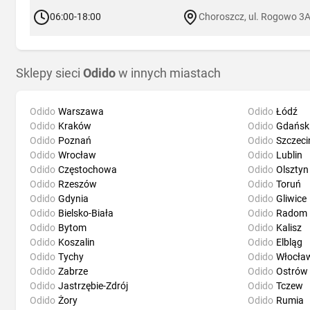
06:00-18:00
Choroszcz, ul. Rogowo 3
Sklepy sieci
Odido
w innych miastach
Odido
Warszawa
Odido
Łódź
Odido
Kraków
Odido
Gdańsk
Odido
Poznań
Odido
Szczeci
Odido
Wrocław
Odido
Lublin
Odido
Częstochowa
Odido
Olsztyn
Odido
Rzeszów
Odido
Toruń
Odido
Gdynia
Odido
Gliwice
Odido
Bielsko-Biała
Odido
Radom
Odido
Bytom
Odido
Kalisz
Odido
Koszalin
Odido
Elbląg
Odido
Tychy
Odido
Włocła
Odido
Zabrze
Odido
Ostrów 
Odido
Jastrzębie-Zdrój
Odido
Tczew
Odido
Żory
Odido
Rumia