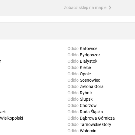
A
Zobacz sklep na mapie
Odido
Katowice
Odido
Bydgoszcz
n
Odido
Białystok
Odido
Kielce
Odido
Opole
Odido
Sosnowiec
Odido
Zielona Góra
Odido
Rybnik
Odido
Słupsk
Odido
Chorzów
wek
Odido
Ruda Śląska
Wielkopolski
Odido
Dąbrowa Górnicza
Odido
Tarnowskie Góry
Odido
Wołomin