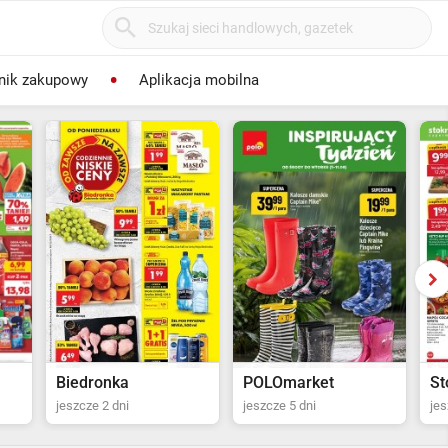
nik zakupowy
Aplikacja mobilna
POLOmarket
Stokrotka Supermarket
Sp
jeszcze 5 dni
jeszcze 6 dni
jes