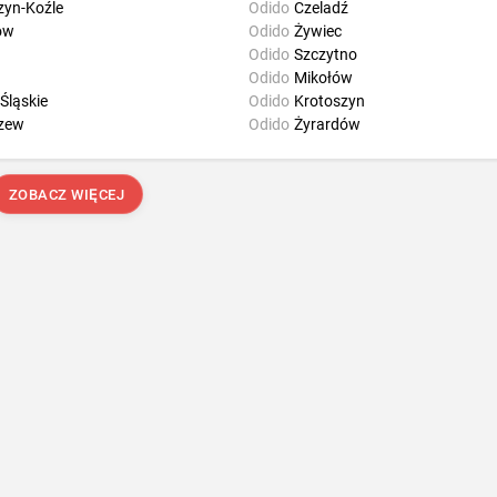
zyn-Koźle
Odido
Czeladź
ów
Odido
Żywiec
Odido
Szczytno
Odido
Mikołów
Śląskie
Odido
Krotoszyn
zew
Odido
Żyrardów
ZOBACZ WIĘCEJ