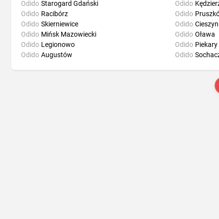
Odido
Starogard Gdański
Odido
Kędzier
Odido
Racibórz
Odido
Pruszk
Odido
Skierniewice
Odido
Cieszyn
Odido
Mińsk Mazowiecki
Odido
Oława
Odido
Legionowo
Odido
Piekary 
Odido
Augustów
Odido
Sochac