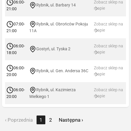
06:00-
Zobacz sklep na
Rybnik, ul. Barbary 14
mapie
21:00
07:00-
Rybnik, ul. Obrońców Pokoju
Zobacz sklep na
mapie
21:00
11A
06:00-
Zobacz sklep na
Gostyń, ul. Tyska 2
mapie
18:00
06:00-
Zobacz sklep na
Rybnik, ul. Gen. Andersa 36C
mapie
20:00
06:00-
Rybnik, ul. Kazimierza
Zobacz sklep na
mapie
20:00
Wielkiego 1
‹ Poprzednia
1
2
Następna ›