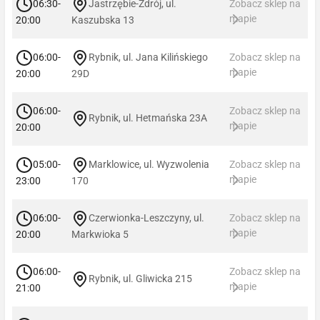
06:30-
Jastrzębie-Zdrój, ul.
Zobacz sklep na
mapie
20:00
Kaszubska 13
06:00-
Rybnik, ul. Jana Kilińskiego
Zobacz sklep na
mapie
20:00
29D
06:00-
Zobacz sklep na
Rybnik, ul. Hetmańska 23A
mapie
20:00
05:00-
Marklowice, ul. Wyzwolenia
Zobacz sklep na
mapie
23:00
170
06:00-
Czerwionka-Leszczyny, ul.
Zobacz sklep na
mapie
20:00
Markwioka 5
06:00-
Zobacz sklep na
Rybnik, ul. Gliwicka 215
mapie
21:00