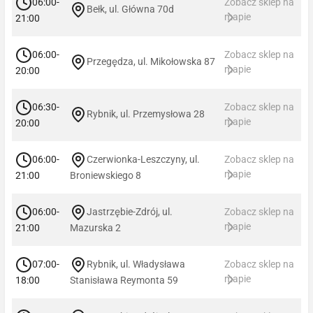
06:00-
Zobacz sklep na
Bełk, ul. Główna 70d
mapie
21:00
06:00-
Zobacz sklep na
Przegędza, ul. Mikołowska 87
mapie
20:00
06:30-
Zobacz sklep na
Rybnik, ul. Przemysłowa 28
mapie
20:00
06:00-
Czerwionka-Leszczyny, ul.
Zobacz sklep na
mapie
21:00
Broniewskiego 8
06:00-
Jastrzębie-Zdrój, ul.
Zobacz sklep na
mapie
21:00
Mazurska 2
07:00-
Rybnik, ul. Władysława
Zobacz sklep na
mapie
18:00
Stanisława Reymonta 59