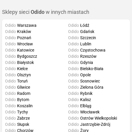
Sklepy sieci
Odido
w innych miastach
Odido
Warszawa
Odido
Łódź
Odido
Kraków
Odido
Gdańsk
Odido
Poznań
Odido
Szczecin
Odido
Wrocław
Odido
Lublin
Odido
Katowice
Odido
Częstochowa
Odido
Bydgoszcz
Odido
Rzeszów
Odido
Białystok
Odido
Gdynia
Odido
Kielce
Odido
Bielsko-Biała
Odido
Olsztyn
Odido
Opole
Odido
Toruń
Odido
Sosnowiec
Odido
Gliwice
Odido
Zielona Góra
Odido
Radom
Odido
Rybnik
Odido
Bytom
Odido
Kalisz
Odido
Koszalin
Odido
Elbląg
Odido
Tychy
Odido
Włocławek
Odido
Zabrze
Odido
Ostrów Wielkopolski
Odido
Słupsk
Odido
Jastrzębie-Zdrój
Odido
Chorzów
Odido
Żory