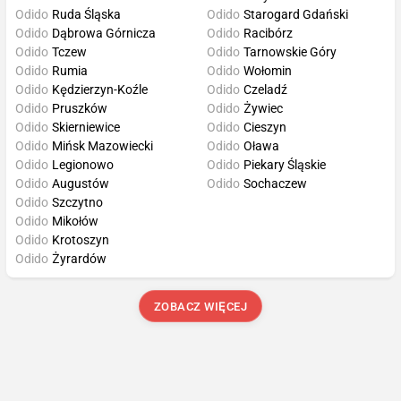
Odido
Ruda Śląska
Odido
Starogard Gdański
Odido
Dąbrowa Górnicza
Odido
Racibórz
Odido
Tczew
Odido
Tarnowskie Góry
Odido
Rumia
Odido
Wołomin
Odido
Kędzierzyn-Koźle
Odido
Czeladź
Odido
Pruszków
Odido
Żywiec
Odido
Skierniewice
Odido
Cieszyn
Odido
Mińsk Mazowiecki
Odido
Oława
Odido
Legionowo
Odido
Piekary Śląskie
Odido
Augustów
Odido
Sochaczew
Odido
Szczytno
Odido
Mikołów
Odido
Krotoszyn
Odido
Żyrardów
ZOBACZ WIĘCEJ