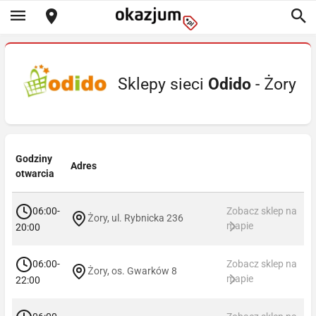
Sklepy sieci
Odido
- Żory
Godziny
Adres
otwarcia
06:00-
Zobacz sklep na
Żory, ul. Rybnicka 236
mapie
20:00
06:00-
Zobacz sklep na
Żory, os. Gwarków 8
mapie
22:00