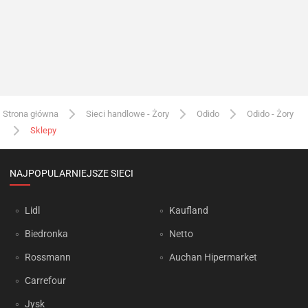
Strona główna
Sieci handlowe - Żory
Odido
Odido - Żory
Sklepy
NAJPOPULARNIEJSZE SIECI
Lidl
Kaufland
Biedronka
Netto
Rossmann
Auchan Hipermarket
Carrefour
Jysk