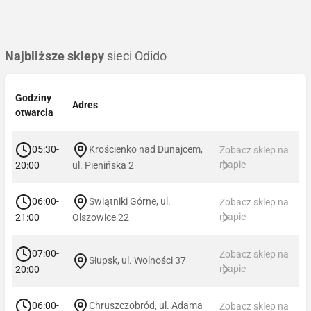
Najbliższe sklepy
sieci Odido
Godziny
Adres
otwarcia
05:30-
Krościenko nad Dunajcem,
Zobacz sklep na
mapie
20:00
ul. Pienińska 2
06:00-
Świątniki Górne, ul.
Zobacz sklep na
mapie
21:00
Olszowice 22
07:00-
Zobacz sklep na
Słupsk, ul. Wolności 37
mapie
20:00
06:00-
Chruszczobród, ul. Adama
Zobacz sklep na