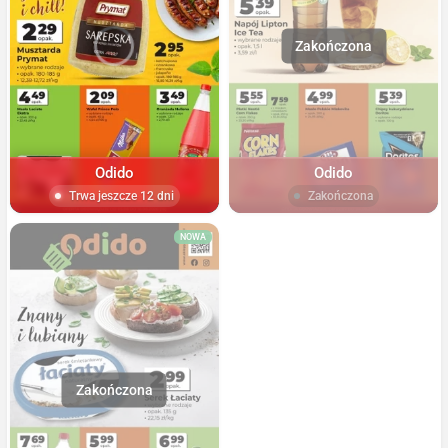
Odido
Odido
Trwa jeszcze 12 dni
Zakończona
NOWA