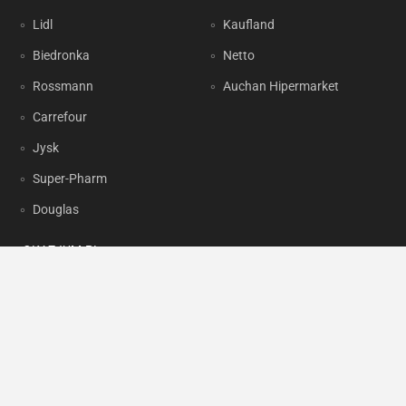
Lidl
Kaufland
Biedronka
Netto
Rossmann
Auchan Hipermarket
Carrefour
Jysk
Super-Pharm
Douglas
OKAZJUM.PL
Kontakt
Reklama
Prywatność
Korzystanie z portalu oznacza akceptację
Regulaminu
oraz
Polityki
prywatności
.
Ustawienia preferencji
.
Copyright by
INTERIA.PL
1999-2026. Wszystkie prawa zastrzeżone.