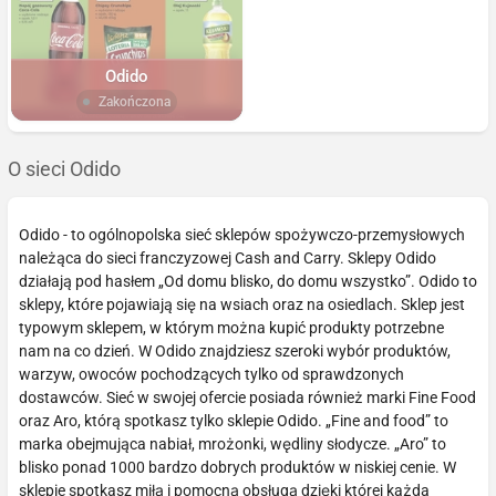
Odido
Zakończona
O sieci Odido
Odido - to ogólnopolska sieć sklepów spożywczo-przemysłowych
należąca do sieci franczyzowej Cash and Carry. Sklepy Odido
działają pod hasłem „Od domu blisko, do domu wszystko”. Odido to
sklepy, które pojawiają się na wsiach oraz na osiedlach. Sklep jest
typowym sklepem, w którym można kupić produkty potrzebne
nam na co dzień. W Odido znajdziesz szeroki wybór produktów,
warzyw, owoców pochodzących tylko od sprawdzonych
dostawców. Sieć w swojej ofercie posiada również marki Fine Food
oraz Aro, którą spotkasz tylko sklepie Odido. „Fine and food” to
marka obejmująca nabiał, mrożonki, wędliny słodycze. „Aro” to
blisko ponad 1000 bardzo dobrych produktów w niskiej cenie. W
sklepie spotkasz miłą i pomocną obsługą dzięki której każda