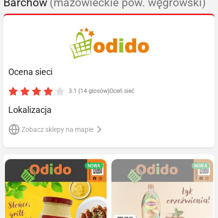
Barchów
(mazowieckie pow. węgrowski)
Ocena sieci
3.1 (14 głosów)
Oceń sieć
Lokalizacja
Zobacz sklepy na mapie
NOWA
NOWA