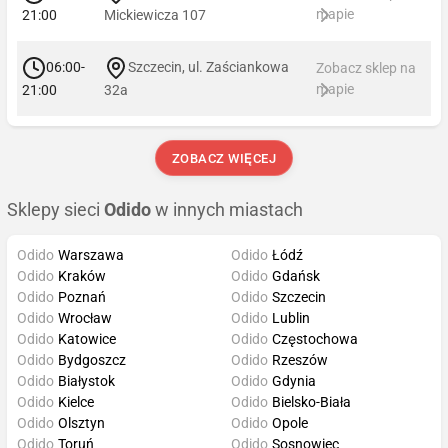
mapie
21:00
Mickiewicza 107
06:00-
Szczecin, ul. Zaściankowa
Zobacz sklep na
mapie
21:00
32a
ZOBACZ WIĘCEJ
Sklepy sieci
Odido
w innych miastach
Odido
Warszawa
Odido
Łódź
Odido
Kraków
Odido
Gdańsk
Odido
Poznań
Odido
Szczecin
Odido
Wrocław
Odido
Lublin
Odido
Katowice
Odido
Częstochowa
Odido
Bydgoszcz
Odido
Rzeszów
Odido
Białystok
Odido
Gdynia
Odido
Kielce
Odido
Bielsko-Biała
Odido
Olsztyn
Odido
Opole
Odido
Toruń
Odido
Sosnowiec