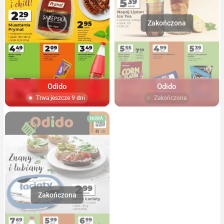
Odido
Odido
Trwa jeszcze 9 dni
Zakończona
NOWA