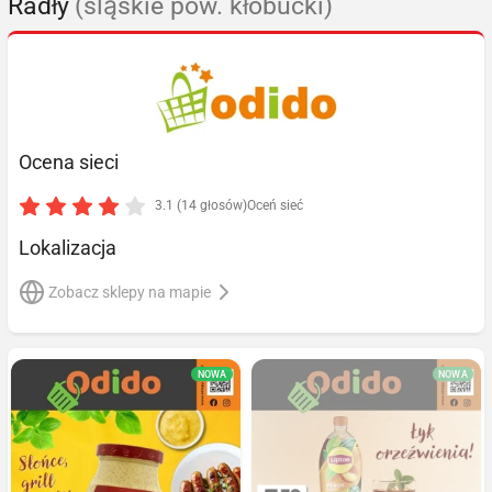
Radły
(śląskie pow. kłobucki)
Ocena sieci
3.1 (14 głosów)
Oceń sieć
Lokalizacja
Zobacz sklepy na mapie
NOWA
NOWA