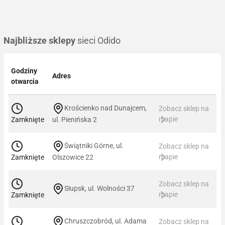
Najbliższe sklepy
sieci Odido
Godziny
Adres
otwarcia
Krościenko nad Dunajcem,
Zobacz sklep na
mapie
Zamknięte
ul. Pienińska 2
Świątniki Górne, ul.
Zobacz sklep na
mapie
Zamknięte
Olszowice 22
Zobacz sklep na
Słupsk, ul. Wolności 37
mapie
Zamknięte
Chruszczobród, ul. Adama
Zobacz sklep na