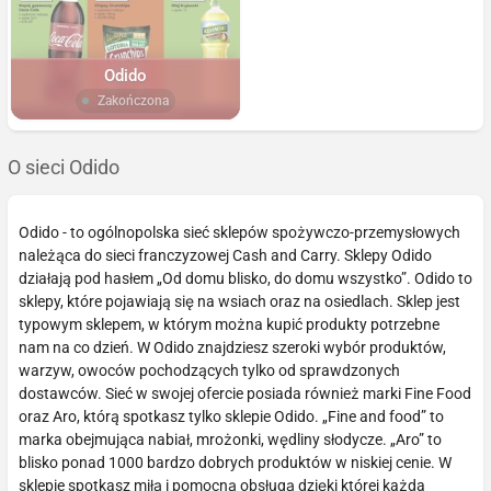
Odido
Zakończona
O sieci Odido
Odido - to ogólnopolska sieć sklepów spożywczo-przemysłowych
należąca do sieci franczyzowej Cash and Carry. Sklepy Odido
działają pod hasłem „Od domu blisko, do domu wszystko”. Odido to
sklepy, które pojawiają się na wsiach oraz na osiedlach. Sklep jest
typowym sklepem, w którym można kupić produkty potrzebne
nam na co dzień. W Odido znajdziesz szeroki wybór produktów,
warzyw, owoców pochodzących tylko od sprawdzonych
dostawców. Sieć w swojej ofercie posiada również marki Fine Food
oraz Aro, którą spotkasz tylko sklepie Odido. „Fine and food” to
marka obejmująca nabiał, mrożonki, wędliny słodycze. „Aro” to
blisko ponad 1000 bardzo dobrych produktów w niskiej cenie. W
sklepie spotkasz miłą i pomocną obsługą dzięki której każda