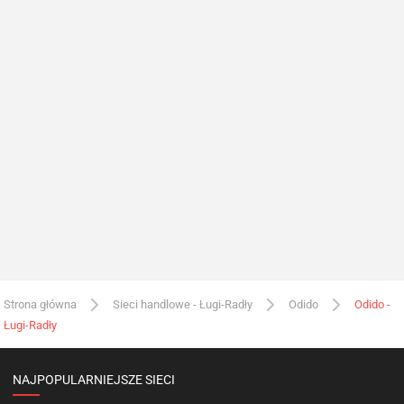
Strona główna
Sieci handlowe - Ługi-Radły
Odido
Odido -
Ługi-Radły
NAJPOPULARNIEJSZE SIECI