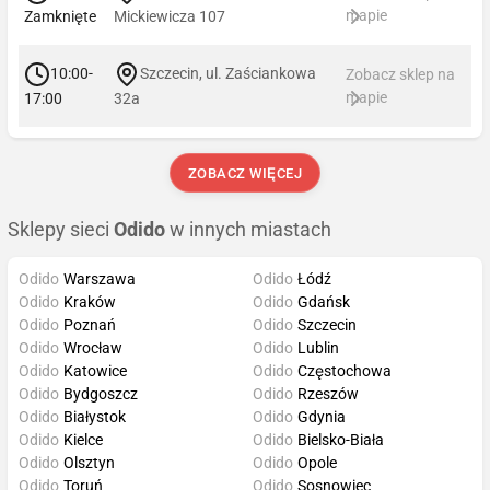
mapie
Zamknięte
Mickiewicza 107
10:00-
Szczecin, ul. Zaściankowa
Zobacz sklep na
mapie
17:00
32a
ZOBACZ WIĘCEJ
Sklepy sieci
Odido
w innych miastach
Odido
Warszawa
Odido
Łódź
Odido
Kraków
Odido
Gdańsk
Odido
Poznań
Odido
Szczecin
Odido
Wrocław
Odido
Lublin
Odido
Katowice
Odido
Częstochowa
Odido
Bydgoszcz
Odido
Rzeszów
Odido
Białystok
Odido
Gdynia
Odido
Kielce
Odido
Bielsko-Biała
Odido
Olsztyn
Odido
Opole
Odido
Toruń
Odido
Sosnowiec