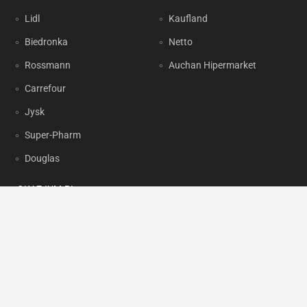
Lidl
Kaufland
Biedronka
Netto
Rossmann
Auchan Hipermarket
Carrefour
Jysk
Super-Pharm
Douglas
OKAZJUM.PL
Kontakt
Reklama
Prywatność
Korzystanie z portalu oznacza akceptację
Regulaminu
oraz
Polityki
prywatności
.
Ustawienia preferencji
.
Copyright by
INTERIA.PL
1999-2026. Wszystkie prawa zastrzeżone.