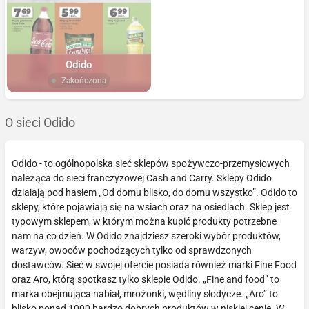
Odido
Zakończona
O sieci Odido
Odido - to ogólnopolska sieć sklepów spożywczo-przemysłowych
należąca do sieci franczyzowej Cash and Carry. Sklepy Odido
działają pod hasłem „Od domu blisko, do domu wszystko”. Odido to
sklepy, które pojawiają się na wsiach oraz na osiedlach. Sklep jest
typowym sklepem, w którym można kupić produkty potrzebne
nam na co dzień. W Odido znajdziesz szeroki wybór produktów,
warzyw, owoców pochodzących tylko od sprawdzonych
dostawców. Sieć w swojej ofercie posiada również marki Fine Food
oraz Aro, którą spotkasz tylko sklepie Odido. „Fine and food” to
marka obejmująca nabiał, mrożonki, wędliny słodycze. „Aro” to
blisko ponad 1000 bardzo dobrych produktów w niskiej cenie. W