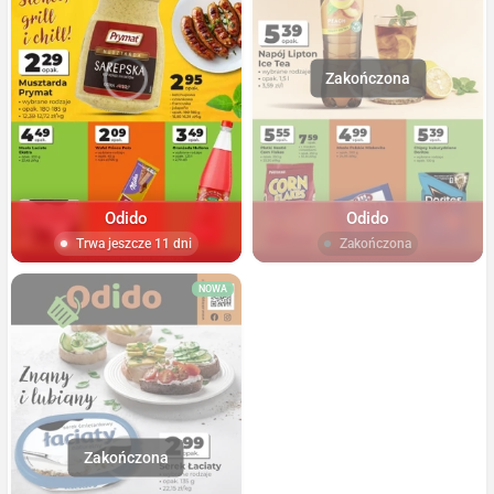
Odido
Odido
Trwa jeszcze 11 dni
Zakończona
NOWA