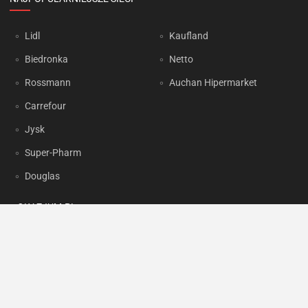
Lidl
Kaufland
Biedronka
Netto
Rossmann
Auchan Hipermarket
Carrefour
Jysk
Super-Pharm
Douglas
OKAZJUM.PL
Kontakt
Reklama
Prywatność
Korzystanie z portalu oznacza akceptację
Regulaminu
oraz
Polityki
prywatności
.
Ustawienia preferencji
.