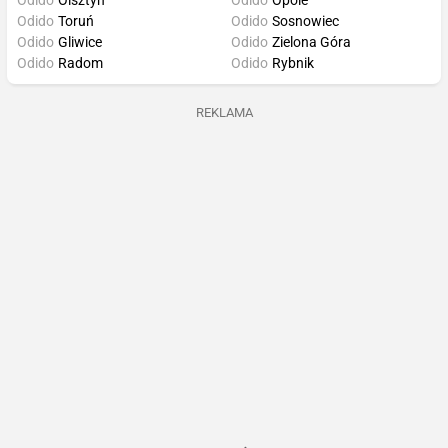
Odido
Olsztyn
Odido
Opole
Odido
Toruń
Odido
Sosnowiec
Odido
Gliwice
Odido
Zielona Góra
Odido
Radom
Odido
Rybnik
REKLAMA