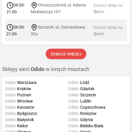
06:00-
Chruszczobród, ul. Adama
Zobacz sklep na
mapie
21:00
Mickiewicza 107
06:00-
Szczecin, ul. Zaściankowa
Zobacz sklep na
mapie
21:00
32a
ZOBACZ WIĘCEJ
Sklepy sieci
Odido
w innych miastach
Odido
Warszawa
Odido
Łódź
Odido
Kraków
Odido
Gdańsk
Odido
Poznań
Odido
Szczecin
Odido
Wrocław
Odido
Lublin
Odido
Katowice
Odido
Częstochowa
Odido
Bydgoszcz
Odido
Rzeszów
Odido
Białystok
Odido
Gdynia
Odido
Kielce
Odido
Bielsko-Biała