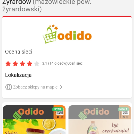
Żyrardów
(mazowieckie pow.
żyrardowski)
Ocena sieci
3.1 (14 głosów)
Oceń sieć
Lokalizacja
Zobacz sklepy na mapie
NOWA
NOWA