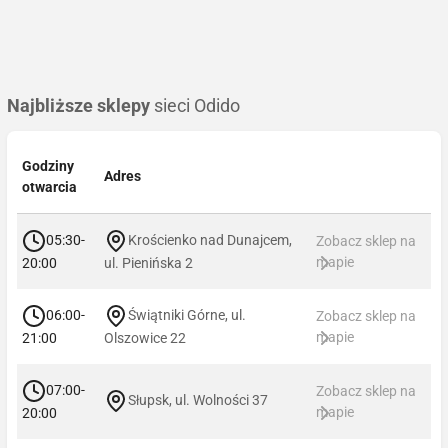
Najbliższe sklepy
sieci Odido
Godziny
Adres
otwarcia
05:30-
Krościenko nad Dunajcem,
Zobacz sklep na
mapie
20:00
ul. Pienińska 2
06:00-
Świątniki Górne, ul.
Zobacz sklep na
mapie
21:00
Olszowice 22
07:00-
Zobacz sklep na
Słupsk, ul. Wolności 37
mapie
20:00