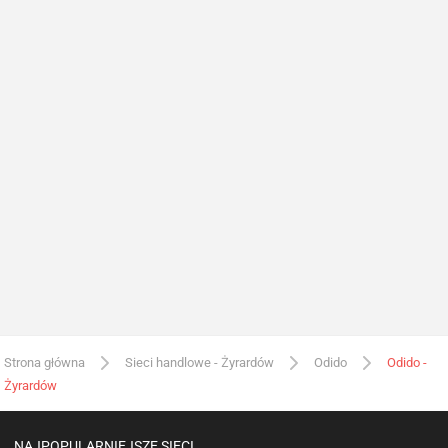
Strona główna
Sieci handlowe - Żyrardów
Odido
Odido -
Żyrardów
NAJPOPULARNIEJSZE SIECI